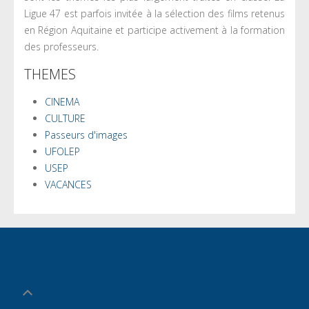
Ligue 47 est parfois invitée à la sélection des films retenus
en Région Aquitaine et participe activement à la formation
des professeurs.
THEMES
CINEMA
CULTURE
Passeurs d'images
UFOLEP
USEP
VACANCES