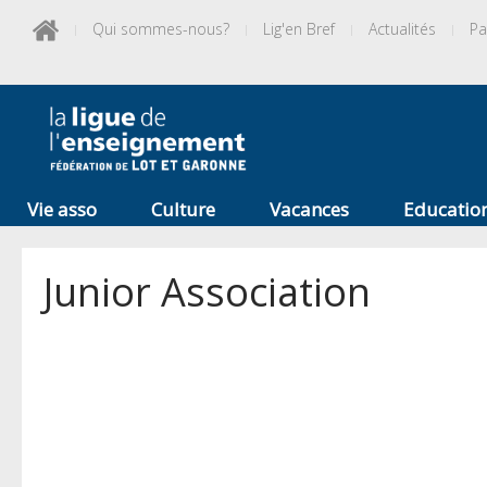
Qui sommes-nous?
Lig'en Bref
Actualités
Pa
Vie asso
Culture
Vacances
Educatio
Junior Association