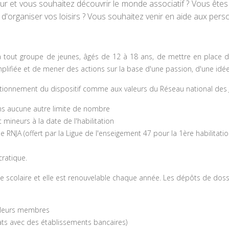
ur et vous souhaitez découvrir le monde associatif ? Vous êtes
, d'organiser vos loisirs ? Vous souhaitez venir en aide aux pers
 à tout groupe de jeunes, âgés de 12 à 18 ans, de mettre en place 
lifiée et de mener des actions sur la base d'une passion, d'une idée
onctionnement du dispositif comme aux valeurs du Réseau national des 
s aucune autre limite de nombre
ineurs à la date de l'habilitation
e RNJA (offert par la Ligue de l'enseigement 47 pour la 1ère habilitatio
cratique.
e scolaire et elle est renouvelable chaque année. Les dépôts de dossie
t leurs membres
iats avec des établissements bancaires)