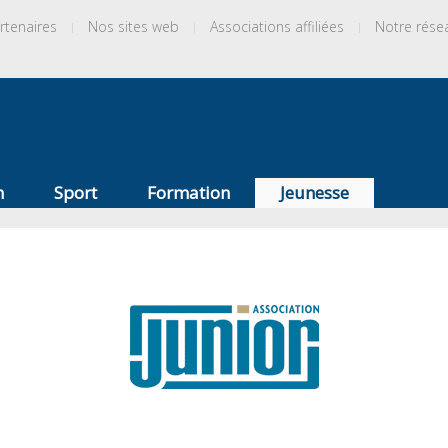
rtenaires
Nos sites web
Associations affiliées
Notre rése
n
Sport
Formation
Jeunesse