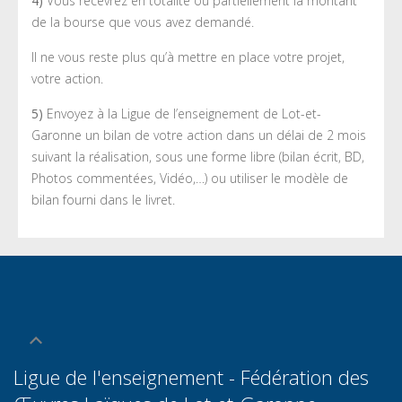
4)
Vous recevrez en totalité ou partiellement la montant
de la bourse que vous avez demandé.
Il ne vous reste plus qu’à mettre en place votre projet,
votre action.
5)
Envoyez à la Ligue de l’enseignement de Lot-et-
Garonne un bilan de votre action dans un délai de 2 mois
suivant la réalisation, sous une forme libre (bilan écrit, BD,
Photos commentées, Vidéo,…) ou utiliser le modèle de
bilan fourni dans le livret.
Ligue de l'enseignement - Fédération des